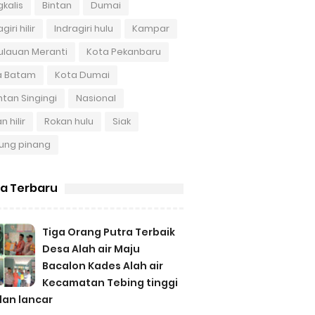
kalis
Bintan
Dumai
giri hilir
Indragiri hulu
Kampar
ulauan Meranti
Kota Pekanbaru
a Batam
Kota Dumai
tan Singingi
Nasional
n hilir
Rokan hulu
Siak
ung pinang
ta Terbaru
Tiga Orang Putra Terbaik
Desa Alah air Maju
Bacalon Kades Alah air
Kecamatan Tebing tinggi
lan lancar