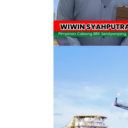
F-PETIR Desak Pemkab Lingga Segera 
Juga Butuh Hidup
Saat Duka Menyelimuti Korban Seran
Wabup Meranti Serahkan Santunan BPJ
Usut Skandal Lahan Ulayat Desa Palas,
Meranti 2026, 30 Putra-Putri Terbaik D
Pulihkan Konektivitas Pascabencana,
Bupati Asmar Lepas 77 Kontingen Pramu
Polres Kepulauan Meranti Gelar Eksped