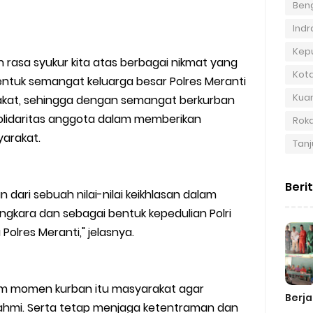
Beng
Indra
Kep
n rasa syukur kita atas berbagai nikmat yang
Kot
entuk semangat keluarga besar Polres Meranti
Kuan
akat, sehingga dengan semangat berkurban
 solidaritas anggota dalam memberikan
Roka
arakat.
Tanj
Beri
 dari sebuah nilai-nilai keikhlasan dalam
gkara dan sebagai bentuk kepedulian Polri
lres Meranti," jelasnya.
m momen kurban itu masyarakat agar
Berja
ahmi. Serta tetap menjaga ketentraman dan