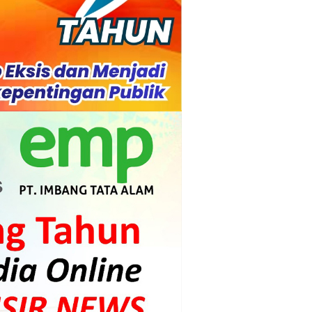
 Beroperasi, Tambang Timah di Darat
 Tangan Kemanusiaan
l Ketenagakerjaan Diperkuat
di.
s dan Mahasiswa