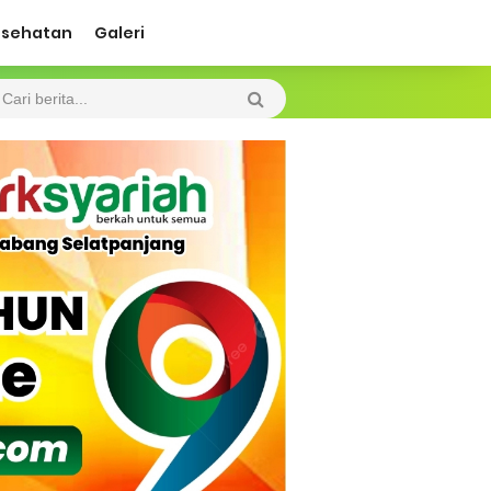
esehatan
Galeri
n Kepulauan MerantiMERANTI –
ah Kebakaran
 Diharapkan Jadi Solusi.