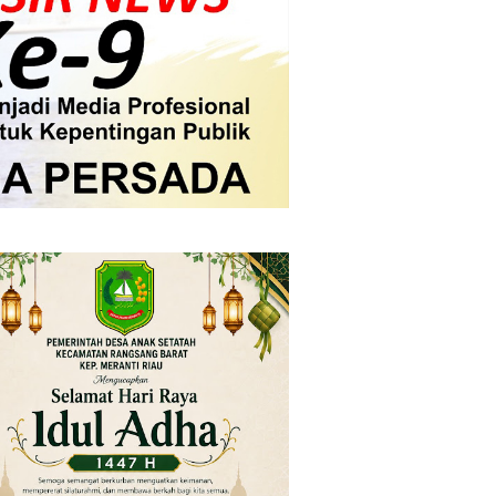
mpensasi
i PLTG Melibur
gunan Meranti
Mendesak
 lancar