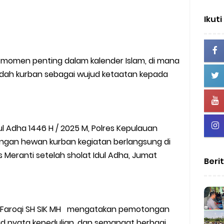
Ikuti
 momen penting dalam kalender Islam, di mana
dah kurban sebagai wujud ketaatan kepada
l Adha 1446 H / 2025 M, Polres Kepulauan
gan hewan kurban kegiatan berlangsung di
 Meranti setelah sholat Idul Adha, Jumat
Beri
fa Faroqi SH SIK MH mengatakan pemotongan
 nyata kepedulian, dan semangat berbagi