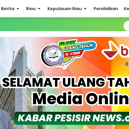
Berita
Riau
Kepulauan Riau
Pendidikan
K
 Bakal Laksanakan Kerja Sama Menyambut Pemilu 2029
ea Siswa Untuk 8 Siswa SD Muhammadiyah 16 Jaksel
 Penuh Penerbitan Buku Sejarah Perjuangan Lahirnya Kabupate
Sabak Auh, Polsek dan Forkopimcam Perkuat Kesiapsiagaan Ceg
ulkifli Z (Nomor Urut 1) Resmi Terpilih Pimpin Lembaga Adat
ergi Jelang Ekspedisi Merah Putih Presisi Polda Riau.
at Listrik Diberlakukan Pemadaman Secara Bergilir, Mesin 600 kW