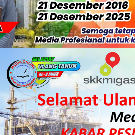
Buka Solusi Tambang Timah Rakyat: Jangan Hanya di Laut yang
gan Monyet, YBM PLN UP3 Rengat Bersama PW IWO Riau Ulurkan
S Rp52 Juta, Optimalisasi Pelaksanaan Program Jaminan Sosia
 Sekoci24.co Resmi Layangkan Surat Konfirmasi ke PT Arara Aba
isiapkan Kibarkan Merah Putih
 HKI Rampungkan Penanganan Jalur Lembah Anai dan Malalak
ka Meranti Ikuti Jambore Nasional XII 2026 di Cibubur
isi Merah Putih" Jalin Sinergitas dengan Insan Pers, Komunita