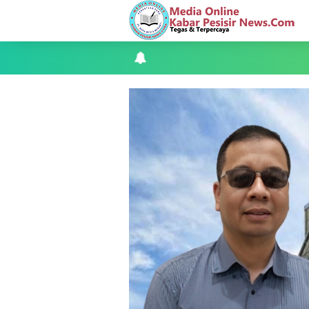
LAMR Kepulauan Meranti dan Bawaslu
Perayaan HUT ke 14, PP IWO Bagikan B
Mantan Wakil Ketua DPRD Riau Dukung
Apel Siaga Karhutla 2026 Digelar di 
Musyawarah LAM Ke-3 Tualang Sukses, Z
Kapolres Kepulauan Meranti Perkuat Sin
Teluk Belitung Bagaikan Kota Mati Disa