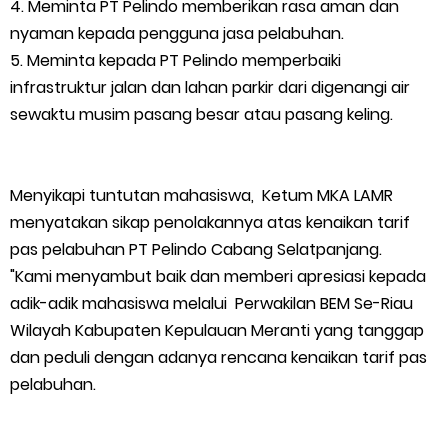
4. Meminta PT Pelindo memberikan rasa aman dan
nyaman kepada pengguna jasa pelabuhan.
Empat ( 4 ) Orang Putra Terbaik Maju Bacalon Kades Baran
5. Meminta kepada PT Pelindo memperbaiki
Melintang
infrastruktur jalan dan lahan parkir dari digenangi air
sewaktu musim pasang besar atau pasang keling.
Saturday, 8 August
Menyikapi tuntutan mahasiswa, Ketum MKA LAMR
menyatakan sikap penolakannya atas kenaikan tarif
pas pelabuhan PT Pelindo Cabang Selatpanjang.
"Kami menyambut baik dan memberi apresiasi kepada
adik-adik mahasiswa melalui Perwakilan BEM Se-Riau
Wilayah Kabupaten Kepulauan Meranti yang tanggap
dan peduli dengan adanya rencana kenaikan tarif pas
pelabuhan.