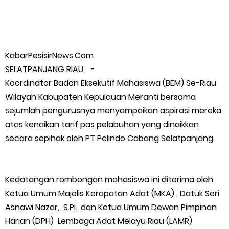
Wabup Meranti Serahkan Santunan BPJS Rp52 Juta,
Optimalisasi Pelaksanaan Program Jaminan Sosial
KabarPesisirNews.Com
Ketenagakerjaan Diperkuat
SELATPANJANG RIAU, -
Koordinator Badan Eksekutif Mahasiswa (BEM) Se-Riau
Usut Skandal Lahan Ulayat Desa Palas, Sekoci24.co Resmi
Wilayah Kabupaten Kepulauan Meranti bersama
sejumlah pengurusnya menyampaikan aspirasi mereka
Layangkan Surat Konfirmasi ke PT Arara Abadi.
atas kenaikan tarif pas pelabuhan yang dinaikkan
secara sepihak oleh PT Pelindo Cabang Selatpanjang.
Meranti 2026, 30 Putra-Putri Terbaik Disiapkan Kibarkan Merah
Putih
Kedatangan rombongan mahasiswa ini diterima oleh
Pulihkan Konektivitas Pascabencana, HKI Rampungkan
Ketua Umum Majelis Kerapatan Adat (MKA) , Datuk Seri
Asnawi Nazar, S.Pi., dan Ketua Umum Dewan Pimpinan
Penanganan Jalur Lembah Anai dan Malalak
Harian (DPH) Lembaga Adat Melayu Riau (LAMR)