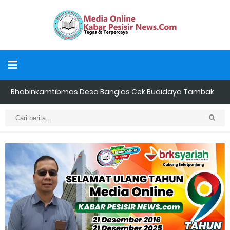
Bhabinkamtibmas Desa Banglas Cek Budidaya Tambak
Udang Warga, Diperkirakan 60.000 Ekor
Tiga Orang Putra Terbaik Desa Alah air Maju Bacalon Kades
Alah air Kecamatan Tebing tinggi Berjalan lancar
LAMR Kepulauan Meranti dan Bawaslu Bakal Laksanakan Kerja
Sama Menyambut Pemilu 2029