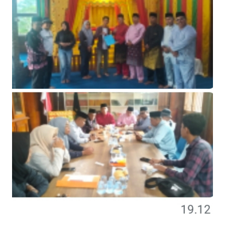
Kapolres Kepulauan Meranti Perkuat Sinergi Jelang Ekspedisi
Merah Putih Presisi Polda Riau.
Teluk Belitung Bagaikan Kota Mati Disaat Listrik Diberlakukan
Pemadaman Secara Bergilir, Mesin 600 kW Diharapkan Jadi
Solusi.
F-PETIR Desak Pemkab Lingga Segera Buka Solusi Tambang
Timah Rakyat: Jangan Hanya di Laut yang Beroperasi,
Tambang Timah di Darat Juga Butuh Hidup
Saat Duka Menyelimuti Korban Serangan Monyet, YBM PLN UP3
Rengat Bersama PW IWO Riau Ulurkan Tangan Kemanusiaan