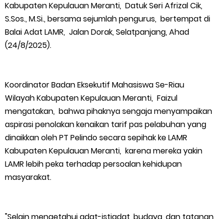
Kabupaten Kepulauan Meranti, Datuk Seri Afrizal Cik,
Bupati Asmar Lepas 77 Kontingen Pramuka Meranti Ikuti
S.Sos., M.Si., bersama sejumlah pengurus, bertempat di
Balai Adat LAMR, Jalan Dorak, Selatpanjang, Ahad
Jambore Nasional XII 2026 di Cibubur
(24/8/2025).
Polres Kepulauan Meranti Gelar Ekspedisi Merah Putih" Jalin
Sinergitas dengan Insan Pers, Komunitas dan Mahasiswa
Koordinator Badan Eksekutif Mahasiswa Se-Riau
Wilayah Kabupaten Kepulauan Meranti, Faizul
PLN Selat Panjang Minta Maaf, Janji Datangkan Mesin Sewa
mengatakan, bahwa pihaknya sengaja menyampaikan
aspirasi penolakan kenaikan tarif pas pelabuhan yang
Atasi Pemadaman di Merbau.
dinaikkan oleh PT Pelindo secara sepihak ke LAMR
Kabupaten Kepulauan Meranti, karena mereka yakin
Warga Kecamatan Merbau dan Kecamatan Putri Puyu Tuntut
LAMR lebih peka terhadap persoalan kehidupan
PLN: Hentikan Pemadaman dan Beri Kompensasi
masyarakat.
FPMP.TB Bersama OPP Teluk Belitung, Dan Perwakilan
"Selain mengetahui adat-istiadat, budaya, dan tatanan