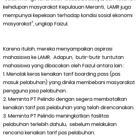
Masyarakat Desa Se- Kecamatan Merbau Datangi PLTG
kehidupan masyarakat Kepulauan Meranti, LAMR juga
mempunyai kepekaan terhadap kondisi sosial ekonomi
Melibur
masyarakat", ungkap Faizul.
Bupati Asmar Perkuat Sinergi dengan Danposal Selatpanjang,
Bahas Stabilitas Wilayah dan Pembangunan Meranti
Karena itulah, mereka menyampaikan aspirasi
mahasiswa ke LAMR. Adapun, butir-butir tuntutan
44 Tim Berlaga di Banglas Barat Cup II, Pemkab Meranti
mahasiswa yang dibacakan oleh Faizul antara lain :
1. Menolak keras kenaikan tarif boarding pass (pas
Dorong Lahirnya Atlet Berprestasi
masuk pelabuhan) yang dinilai membebani masyarakat
pengguna jasa pelabuhan.
HUT IBI Ke-75, Bupati Asmar: Bidan Garda Terdepan Wujudkan
2. Meminta PT Pelindo dengan segera membatalkan
Generasi Emas Indonesia 2045
kenaikan tarif pas pelabuhan yang telah direncanakan.
3. Meminta PT Pelindo meningkatkan fasilitas
Kepulauan Meranti Borong Tiga Prestasi di ADUJAK GenRe Riau
pelabuhan terlebih dahulu, sebelum melakukan
rencana kenaikan tarif pas pelabuhan.
2026, Duta Putra Raih Juara Pertama