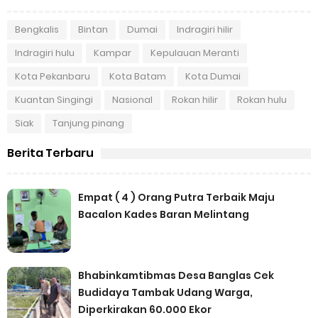
Bengkalis
Bintan
Dumai
Indragiri hilir
Indragiri hulu
Kampar
Kepulauan Meranti
Kota Pekanbaru
Kota Batam
Kota Dumai
Kuantan Singingi
Nasional
Rokan hilir
Rokan hulu
Siak
Tanjung pinang
Berita Terbaru
Empat ( 4 ) Orang Putra Terbaik Maju
Bacalon Kades Baran Melintang
Bhabinkamtibmas Desa Banglas Cek
Budidaya Tambak Udang Warga,
Diperkirakan 60.000 Ekor