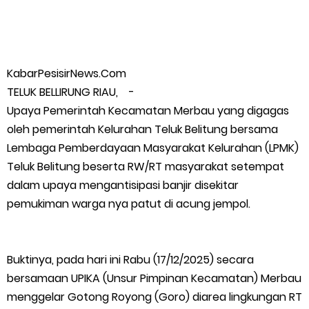
Penanganan Jalur Lembah Anai dan Malalak
Bupati Asmar Lepas 77 Kontingen Pramuka Meranti Ikuti
KabarPesisirNews.Com
Jambore Nasional XII 2026 di Cibubur
TELUK BELLIRUNG RIAU, -
Upaya Pemerintah Kecamatan Merbau yang digagas
Polres Kepulauan Meranti Gelar Ekspedisi Merah Putih" Jalin
oleh pemerintah Kelurahan Teluk Belitung bersama
Lembaga Pemberdayaan Masyarakat Kelurahan (LPMK)
Sinergitas dengan Insan Pers, Komunitas dan Mahasiswa
Teluk Belitung beserta RW/RT masyarakat setempat
dalam upaya mengantisipasi banjir disekitar
PLN Selat Panjang Minta Maaf, Janji Datangkan Mesin Sewa
pemukiman warga nya patut di acung jempol.
Atasi Pemadaman di Merbau.
Warga Kecamatan Merbau dan Kecamatan Putri Puyu Tuntut
Buktinya, pada hari ini Rabu (17/12/2025) secara
bersamaan UPIKA (Unsur Pimpinan Kecamatan) Merbau
PLN: Hentikan Pemadaman dan Beri Kompensasi
menggelar Gotong Royong (Goro) diarea lingkungan RT