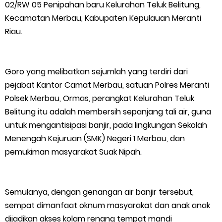
02/RW 05 Penipahan baru Kelurahan Teluk Belitung,
FPMP.TB Bersama OPP Teluk Belitung, Dan Perwakilan
Kecamatan Merbau, Kabupaten Kepulauan Meranti
Riau.
Masyarakat Desa Se- Kecamatan Merbau Datangi PLTG
Melibur
Goro yang melibatkan sejumlah yang terdiri dari
Bupati Asmar Perkuat Sinergi dengan Danposal Selatpanjang,
pejabat Kantor Camat Merbau, satuan Polres Meranti
Polsek Merbau, Ormas, perangkat Kelurahan Teluk
Bahas Stabilitas Wilayah dan Pembangunan Meranti
Belitung itu adalah membersih sepanjang tali air, guna
untuk mengantisipasi banjir, pada lingkungan Sekolah
44 Tim Berlaga di Banglas Barat Cup II, Pemkab Meranti
Menengah Kejuruan (SMK) Negeri 1 Merbau, dan
pemukiman masyarakat Suak Nipah.
Dorong Lahirnya Atlet Berprestasi
HUT IBI Ke-75, Bupati Asmar: Bidan Garda Terdepan Wujudkan
Semulanya, dengan genangan air banjir tersebut,
Generasi Emas Indonesia 2045
sempat dimanfaat oknum masyarakat dan anak anak
dijadikan akses kolam renang tempat mandi