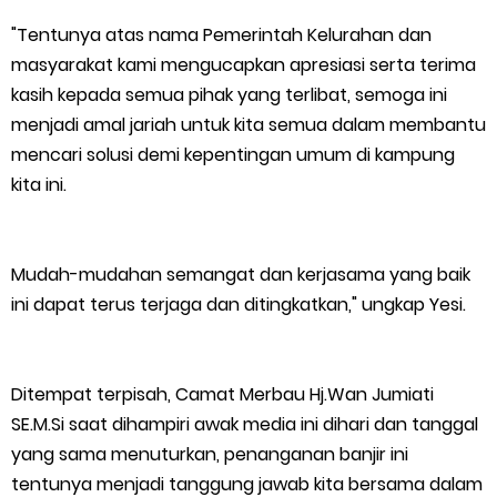
"Tentunya atas nama Pemerintah Kelurahan dan
RSUD Selatpanjang
masyarakat kami mengucapkan apresiasi serta terima
Perayaan HUT ke 14, PP IWO Bagikan Bea Siswa Untuk 8 Siswa
kasih kepada semua pihak yang terlibat, semoga ini
menjadi amal jariah untuk kita semua dalam membantu
SD Muhammadiyah 16 Jaksel
mencari solusi demi kepentingan umum di kampung
kita ini.
Saturday, 8 August
Mudah-mudahan semangat dan kerjasama yang baik
ini dapat terus terjaga dan ditingkatkan," ungkap Yesi.
Ditempat terpisah, Camat Merbau Hj.Wan Jumiati
SE.M.Si saat dihampiri awak media ini dihari dan tanggal
yang sama menuturkan, penanganan banjir ini
tentunya menjadi tanggung jawab kita bersama dalam