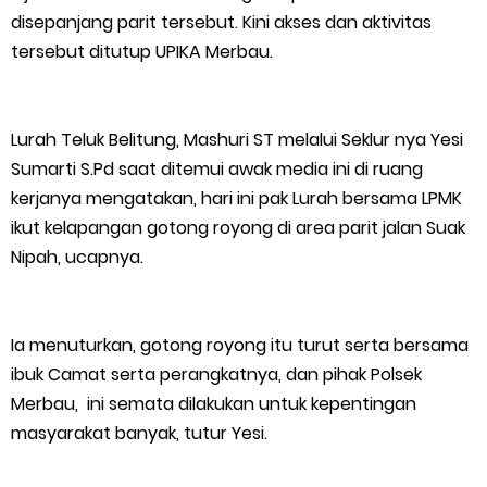
Kepulauan Meranti Borong Tiga Prestasi di ADUJAK GenRe Riau
disepanjang parit tersebut. Kini akses dan aktivitas
tersebut ditutup UPIKA Merbau.
2026, Duta Putra Raih Juara Pertama
Bupati Asmar Buka Peluang Kolaborasi Meranti–Melaka di
Lurah Teluk Belitung, Mashuri ST melalui Seklur nya Yesi
Bidang Ekonomi, Pendidikan, dan Pariwisata
Sumarti S.Pd saat ditemui awak media ini di ruang
kerjanya mengatakan, hari ini pak Lurah bersama LPMK
Bencana Terus Mengancam, Pembangunan Jalan Tol
ikut kelapangan gotong royong di area parit jalan Suak
Nipah, ucapnya.
Bukittinggi–Padang Panjang–Sicincin Sangat Mendesak
Green Policing Goes to School, Ketua Bhayangkari Cabang
Ia menuturkan, gotong royong itu turut serta bersama
Kepulauan Meranti, Edukasi Anak TK Selamatkan Mangrove
ibuk Camat serta perangkatnya, dan pihak Polsek
Merbau, ini semata dilakukan untuk kepentingan
dan Gambut
masyarakat banyak, tutur Yesi.
Kapolres Kep. Meranti Besuk Tokoh Masyarakat H. Katan di