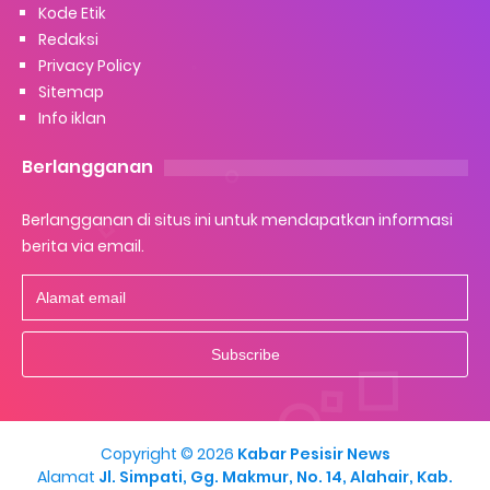
Kode Etik
Redaksi
Privacy Policy
Sitemap
Info iklan
Berlangganan
Berlangganan di situs ini untuk mendapatkan informasi
berita via email.
Copyright ©
2026
Kabar Pesisir News
Alamat
Jl. Simpati, Gg. Makmur, No. 14, Alahair, Kab.