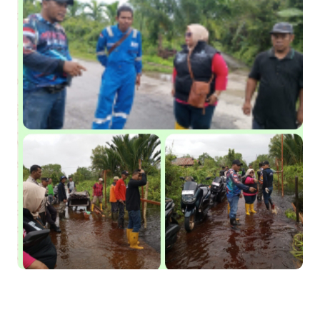
Saat Duka Menyelimuti Korban Serangan Monyet, YBM PLN UP3
Rengat Bersama PW IWO Riau Ulurkan Tangan Kemanusiaan
Wabup Meranti Serahkan Santunan BPJS Rp52 Juta,
Optimalisasi Pelaksanaan Program Jaminan Sosial
Ketenagakerjaan Diperkuat
Usut Skandal Lahan Ulayat Desa Palas, Sekoci24.co Resmi
Layangkan Surat Konfirmasi ke PT Arara Abadi.
Meranti 2026, 30 Putra-Putri Terbaik Disiapkan Kibarkan Merah
Putih
Pulihkan Konektivitas Pascabencana, HKI Rampungkan