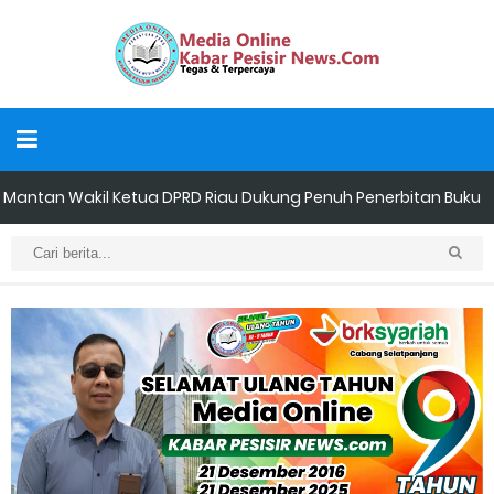
Mantan Wakil Ketua DPRD Riau Dukung Penuh Penerbitan Buku
Sejarah Perjuangan Lahirnya Kabupaten Kepulauan
MerantiMERANTI –
Apel Siaga Karhutla 2026 Digelar di Sabak Auh, Polsek dan
Forkopimcam Perkuat Kesiapsiagaan Cegah Kebakaran
Musyawarah LAM Ke-3 Tualang Sukses, Zulkifli Z (Nomor Urut 1)