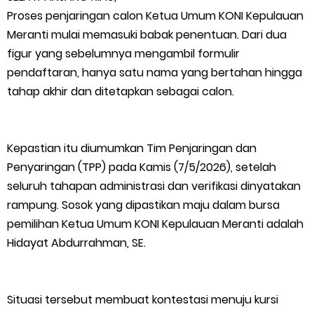
Proses penjaringan calon Ketua Umum KONI Kepulauan
Warga Kecamatan Merbau dan Kecamatan Putri Puyu Tuntut
Meranti mulai memasuki babak penentuan. Dari dua
figur yang sebelumnya mengambil formulir
PLN: Hentikan Pemadaman dan Beri Kompensasi
pendaftaran, hanya satu nama yang bertahan hingga
tahap akhir dan ditetapkan sebagai calon.
FPMP.TB Bersama OPP Teluk Belitung, Dan Perwakilan
Masyarakat Desa Se- Kecamatan Merbau Datangi PLTG
Kepastian itu diumumkan Tim Penjaringan dan
Melibur
Penyaringan (TPP) pada Kamis (7/5/2026), setelah
seluruh tahapan administrasi dan verifikasi dinyatakan
Bupati Asmar Perkuat Sinergi dengan Danposal Selatpanjang,
rampung. Sosok yang dipastikan maju dalam bursa
pemilihan Ketua Umum KONI Kepulauan Meranti adalah
Bahas Stabilitas Wilayah dan Pembangunan Meranti
Hidayat Abdurrahman, SE.
44 Tim Berlaga di Banglas Barat Cup II, Pemkab Meranti
Dorong Lahirnya Atlet Berprestasi
Situasi tersebut membuat kontestasi menuju kursi