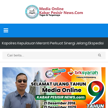
Kapolres Kepulauan Meranti Perkuat Sinergi Jelang Ekspedisi
Merah Putih Presisi Polda Riau.
Teluk Belitung Bagaikan Kota Mati Disaat Listrik Diberlakukan
Pemadaman Secara Bergilir, Mesin 600 kW Diharapkan Jadi
Solusi.
F-PETIR Desak Pemkab Lingga Segera Buka Solusi Tambang