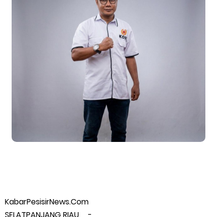
Meranti 2026, 30 Putra-Putri Terbaik Disiapkan Kibarkan Merah
Putih
Pulihkan Konektivitas Pascabencana, HKI Rampungkan
Penanganan Jalur Lembah Anai dan Malalak
Bupati Asmar Lepas 77 Kontingen Pramuka Meranti Ikuti
Jambore Nasional XII 2026 di Cibubur
Polres Kepulauan Meranti Gelar Ekspedisi Merah Putih" Jalin
Sinergitas dengan Insan Pers, Komunitas dan Mahasiswa
PLN Selat Panjang Minta Maaf, Janji Datangkan Mesin Sewa
KabarPesisirNews.Com
Atasi Pemadaman di Merbau.
SELATPANJANG RIAU, -