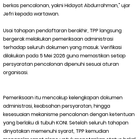
Kepulauan Meranti, Edukasi Anak TK Selamatkan Mangrove
berkas pencalonan, yakni Hidayat Abdurrahman," ujar
Jefri kepada wartawan.
dan Gambut
Usai tahapan pendaftaran berakhir, TPP langsung
Kapolres Kep. Meranti Besuk Tokoh Masyarakat H. Katan di
bergerak melakukan pemeriksaan administrasi
RSUD Selatpanjang
terhadap seluruh dokumen yang masuk. Verifikasi
dilakukan pada 5 Mei 2026 guna memastikan setiap
Polsek Sabak Auh Bersama UPTD Pertanian Siapkan Lahan
persyaratan pencalonan dipenuhi sesuai aturan
organisasi.
Jagung 1,5 Hektare, Dukung Ketahanan Pangan
Kepulauan Meranti Sambut Kapolres Baru dan Tamu Melaka
Pemeriksaan itu mencakup kelengkapan dokumen
dengan Tepung Tawar, Persaudaraan Serumpun Kian Erat
administrasi, keabsahan persyaratan, hingga
kesesuaian mekanisme pencalonan dengan ketentuan
Polsek Kawasan Pelabuhan Tembilahan Perkuat Ketahanan
yang berlaku di tubuh KONI. Setelah seluruh tahapan
dinyatakan memenuhi syarat, TPP kemudian
Pangan Lewat Pendampingan Budidaya Jagung