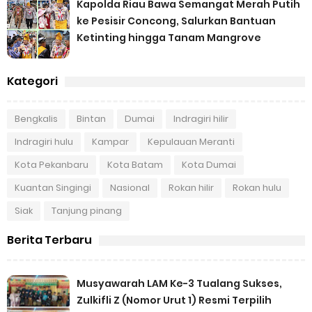
Kapolda Riau Bawa Semangat Merah Putih
ke Pesisir Concong, Salurkan Bantuan
Ketinting hingga Tanam Mangrove
Kategori
Bengkalis
Bintan
Dumai
Indragiri hilir
Indragiri hulu
Kampar
Kepulauan Meranti
Kota Pekanbaru
Kota Batam
Kota Dumai
Kuantan Singingi
Nasional
Rokan hilir
Rokan hulu
Siak
Tanjung pinang
Berita Terbaru
Musyawarah LAM Ke-3 Tualang Sukses,
Zulkifli Z (Nomor Urut 1) Resmi Terpilih