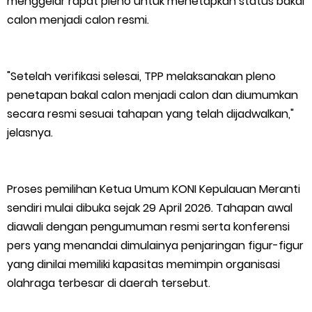
menggelar rapat pleno untuk menetapkan status bakal
calon menjadi calon resmi.
Musyawarah LAM Ke-3 Tualang Sukses, Zulkifli Z (Nomor Urut 1)
Resmi Terpilih Pimpin Lembaga Adat
"Setelah verifikasi selesai, TPP melaksanakan pleno
Thursday, 6 August
penetapan bakal calon menjadi calon dan diumumkan
secara resmi sesuai tahapan yang telah dijadwalkan,"
jelasnya.
Proses pemilihan Ketua Umum KONI Kepulauan Meranti
sendiri mulai dibuka sejak 29 April 2026. Tahapan awal
diawali dengan pengumuman resmi serta konferensi
pers yang menandai dimulainya penjaringan figur-figur
yang dinilai memiliki kapasitas memimpin organisasi
olahraga terbesar di daerah tersebut.