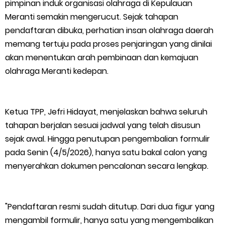
pimpinan induk organisasi olahraga di Kepulauan
HUT IBI Ke-75, Bupati Asmar: Bidan Garda Terdepan Wujudkan
Meranti semakin mengerucut. Sejak tahapan
pendaftaran dibuka, perhatian insan olahraga daerah
Generasi Emas Indonesia 2045
memang tertuju pada proses penjaringan yang dinilai
akan menentukan arah pembinaan dan kemajuan
Kepulauan Meranti Borong Tiga Prestasi di ADUJAK GenRe Riau
olahraga Meranti kedepan.
2026, Duta Putra Raih Juara Pertama
Bupati Asmar Buka Peluang Kolaborasi Meranti–Melaka di
Ketua TPP, Jefri Hidayat, menjelaskan bahwa seluruh
tahapan berjalan sesuai jadwal yang telah disusun
Bidang Ekonomi, Pendidikan, dan Pariwisata
sejak awal. Hingga penutupan pengembalian formulir
pada Senin (4/5/2026), hanya satu bakal calon yang
Bencana Terus Mengancam, Pembangunan Jalan Tol
menyerahkan dokumen pencalonan secara lengkap.
Bukittinggi–Padang Panjang–Sicincin Sangat Mendesak
Green Policing Goes to School, Ketua Bhayangkari Cabang
"Pendaftaran resmi sudah ditutup. Dari dua figur yang
mengambil formulir, hanya satu yang mengembalikan