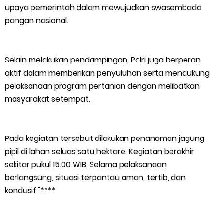
Atasi Pemadaman di Merbau.
upaya pemerintah dalam mewujudkan swasembada
pangan nasional.
Warga Kecamatan Merbau dan Kecamatan Putri Puyu Tuntut
PLN: Hentikan Pemadaman dan Beri Kompensasi
Selain melakukan pendampingan, Polri juga berperan
FPMP.TB Bersama OPP Teluk Belitung, Dan Perwakilan
aktif dalam memberikan penyuluhan serta mendukung
pelaksanaan program pertanian dengan melibatkan
Masyarakat Desa Se- Kecamatan Merbau Datangi PLTG
masyarakat setempat.
Melibur
Pada kegiatan tersebut dilakukan penanaman jagung
Bupati Asmar Perkuat Sinergi dengan Danposal Selatpanjang,
pipil di lahan seluas satu hektare. Kegiatan berakhir
sekitar pukul 15.00 WIB. Selama pelaksanaan
Bahas Stabilitas Wilayah dan Pembangunan Meranti
berlangsung, situasi terpantau aman, tertib, dan
44 Tim Berlaga di Banglas Barat Cup II, Pemkab Meranti
kondusif."****
Dorong Lahirnya Atlet Berprestasi