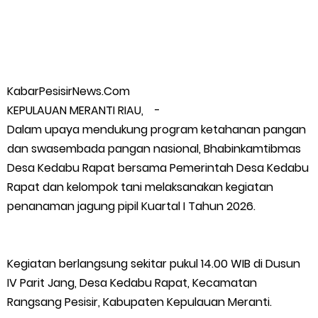
Timah Rakyat: Jangan Hanya di Laut yang Beroperasi,
Tambang Timah di Darat Juga Butuh Hidup
KabarPesisirNews.Com
Saat Duka Menyelimuti Korban Serangan Monyet, YBM PLN UP3
KEPULAUAN MERANTI RIAU, -
Rengat Bersama PW IWO Riau Ulurkan Tangan Kemanusiaan
Dalam upaya mendukung program ketahanan pangan
dan swasembada pangan nasional, Bhabinkamtibmas
Wabup Meranti Serahkan Santunan BPJS Rp52 Juta,
Desa Kedabu Rapat bersama Pemerintah Desa Kedabu
Rapat dan kelompok tani melaksanakan kegiatan
Optimalisasi Pelaksanaan Program Jaminan Sosial
penanaman jagung pipil Kuartal I Tahun 2026.
Ketenagakerjaan Diperkuat
Kegiatan berlangsung sekitar pukul 14.00 WIB di Dusun
Usut Skandal Lahan Ulayat Desa Palas, Sekoci24.co Resmi
IV Parit Jang, Desa Kedabu Rapat, Kecamatan
Layangkan Surat Konfirmasi ke PT Arara Abadi.
Rangsang Pesisir, Kabupaten Kepulauan Meranti.