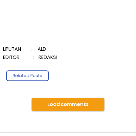
Ekspedisi merah putih presisi,polda riau tembus pulau
rangsang,hadirkan negara di teras NKRI
Sunday, 9 August
LIPUTAN : ALD
EDITOR : REDAKSI
Related Posts
Load comments