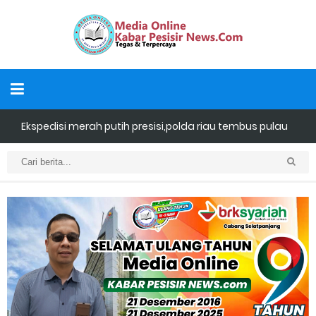
Dukung Swasembada Pangan Nasional, Polsek Merbau
Sambangi Petani Umbi di Desa Mayang Sari.
Empat ( 4 ) Orang Putra Terbaik Maju Bacalon Kades Baran
Melintang
Bhabinkamtibmas Desa Banglas Cek Budidaya Tambak
Udang Warga, Diperkirakan 60.000 Ekor