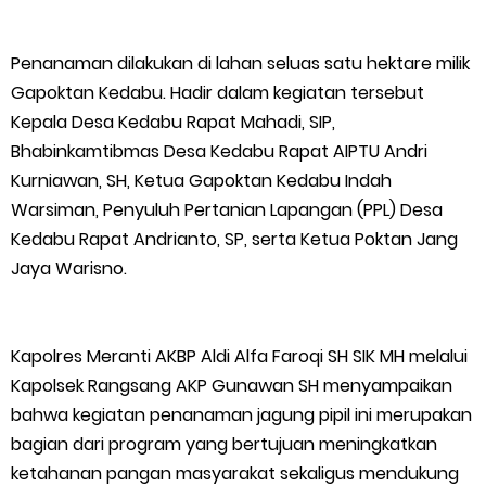
Meranti 2026, 30 Putra-Putri Terbaik Disiapkan Kibarkan Merah
Penanaman dilakukan di lahan seluas satu hektare milik
Putih
Gapoktan Kedabu. Hadir dalam kegiatan tersebut
Kepala Desa Kedabu Rapat Mahadi, SIP,
Pulihkan Konektivitas Pascabencana, HKI Rampungkan
Bhabinkamtibmas Desa Kedabu Rapat AIPTU Andri
Penanganan Jalur Lembah Anai dan Malalak
Kurniawan, SH, Ketua Gapoktan Kedabu Indah
Warsiman, Penyuluh Pertanian Lapangan (PPL) Desa
Bupati Asmar Lepas 77 Kontingen Pramuka Meranti Ikuti
Kedabu Rapat Andrianto, SP, serta Ketua Poktan Jang
Jaya Warisno.
Jambore Nasional XII 2026 di Cibubur
Polres Kepulauan Meranti Gelar Ekspedisi Merah Putih" Jalin
Kapolres Meranti AKBP Aldi Alfa Faroqi SH SIK MH melalui
Kapolsek Rangsang AKP Gunawan SH menyampaikan
Sinergitas dengan Insan Pers, Komunitas dan Mahasiswa
bahwa kegiatan penanaman jagung pipil ini merupakan
PLN Selat Panjang Minta Maaf, Janji Datangkan Mesin Sewa
bagian dari program yang bertujuan meningkatkan
ketahanan pangan masyarakat sekaligus mendukung