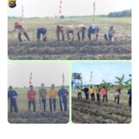
Apel Siaga Karhutla 2026 Digelar di Sabak Auh, Polsek dan
Forkopimcam Perkuat Kesiapsiagaan Cegah Kebakaran
Musyawarah LAM Ke-3 Tualang Sukses, Zulkifli Z (Nomor Urut 1)
Resmi Terpilih Pimpin Lembaga Adat
Kapolres Kepulauan Meranti Perkuat Sinergi Jelang Ekspedisi
Merah Putih Presisi Polda Riau.
Teluk Belitung Bagaikan Kota Mati Disaat Listrik Diberlakukan
Pemadaman Secara Bergilir, Mesin 600 kW Diharapkan Jadi
Solusi.
F-PETIR Desak Pemkab Lingga Segera Buka Solusi Tambang