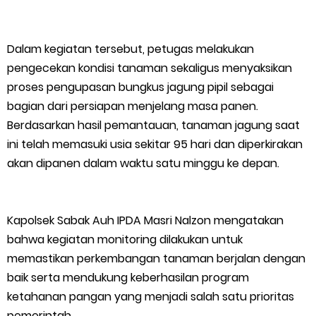
HUT IBI Ke-75, Bupati Asmar: Bidan Garda Terdepan Wujudkan
Generasi Emas Indonesia 2045
Dalam kegiatan tersebut, petugas melakukan
pengecekan kondisi tanaman sekaligus menyaksikan
Kepulauan Meranti Borong Tiga Prestasi di ADUJAK GenRe Riau
proses pengupasan bungkus jagung pipil sebagai
bagian dari persiapan menjelang masa panen.
2026, Duta Putra Raih Juara Pertama
Berdasarkan hasil pemantauan, tanaman jagung saat
ini telah memasuki usia sekitar 95 hari dan diperkirakan
Bupati Asmar Buka Peluang Kolaborasi Meranti–Melaka di
akan dipanen dalam waktu satu minggu ke depan.
Bidang Ekonomi, Pendidikan, dan Pariwisata
Bencana Terus Mengancam, Pembangunan Jalan Tol
Kapolsek Sabak Auh IPDA Masri Nalzon mengatakan
bahwa kegiatan monitoring dilakukan untuk
Bukittinggi–Padang Panjang–Sicincin Sangat Mendesak
memastikan perkembangan tanaman berjalan dengan
baik serta mendukung keberhasilan program
Green Policing Goes to School, Ketua Bhayangkari Cabang
ketahanan pangan yang menjadi salah satu prioritas
pemerintah.