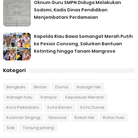
Oknum Guru SMPN Diduga Melakukan
Sodomi, Kadis Dinas Pendidikan
Menjembatani Perdamaian
Kapolda Riau Bawa Semangat Merah Putih
ke Pesisir Concong, Salurkan Bantuan
Ketinting hingga Tanam Mangrove
Kategori
Bengkalis
Bintan
Dumai
Indragiri hilir
Indragiri hulu
Kampar
Kepulauan Meranti
Kota Pekanbaru
Kota Batam
Kota Dumai
Kuantan Singingi
Nasional
Rokan hilir
Rokan hulu
Siak
Tanjung pinang