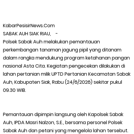
Warga Kecamatan Merbau dan Kecamatan Putri Puyu Tuntut
PLN: Hentikan Pemadaman dan Beri Kompensasi
KabarPesisirNews.Com
SABAK AUH SIAK RIAU, -
FPMP.TB Bersama OPP Teluk Belitung, Dan Perwakilan
Polsek Sabak Auh melakukan pemantauan
perkembangan tanaman jagung pipil yang ditanam
Masyarakat Desa Se- Kecamatan Merbau Datangi PLTG
dalam rangka mendukung program ketahanan pangan
nasional Asta Cita. Kegiatan pengecekan dilakukan di
Melibur
lahan pertanian milik UPTD Pertanian Kecamatan Sabak
Auh, Kabupaten Siak, Rabu (24/6/2026) sekitar pukul
Bupati Asmar Perkuat Sinergi dengan Danposal Selatpanjang,
09.30 WIB.
Bahas Stabilitas Wilayah dan Pembangunan Meranti
44 Tim Berlaga di Banglas Barat Cup II, Pemkab Meranti
Pemantauan dipimpin langsung oleh Kapolsek Sabak
Auh, IPDA Masri Nalzon, S.E., bersama personel Polsek
Dorong Lahirnya Atlet Berprestasi
Sabak Auh dan petani yang mengelola lahan tersebut.