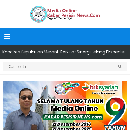
Kapolres Kepulauan Meranti Perkuat Sinergi Jelang Ekspedisi
Merah Putih Presisi Polda Riau.
Teluk Belitung Bagaikan Kota Mati Disaat Listrik Diberlakukan
Pemadaman Secara Bergilir, Mesin 600 kW Diharapkan Jadi
Solusi.
F-PETIR Desak Pemkab Lingga Segera Buka Solusi Tambang