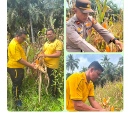
Meranti 2026, 30 Putra-Putri Terbaik Disiapkan Kibarkan Merah
Putih
Pulihkan Konektivitas Pascabencana, HKI Rampungkan
Penanganan Jalur Lembah Anai dan Malalak
Bupati Asmar Lepas 77 Kontingen Pramuka Meranti Ikuti
Jambore Nasional XII 2026 di Cibubur
Polres Kepulauan Meranti Gelar Ekspedisi Merah Putih" Jalin
Sinergitas dengan Insan Pers, Komunitas dan Mahasiswa
PLN Selat Panjang Minta Maaf, Janji Datangkan Mesin Sewa
Atasi Pemadaman di Merbau.