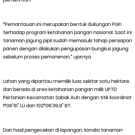
Kepulauan Meranti, Edukasi Anak TK Selamatkan Mangrove
dan Gambut
“Pemantauan ini merupakan bentuk dukungan Polri
Kapolres Kep. Meranti Besuk Tokoh Masyarakat H. Katan di
terhadap program ketahanan pangan nasional. Saat ini
tanaman jagung pipil sudah memasuki tahap persiapan
RSUD Selatpanjang
panen dengan dilakukan pengupasan bungkus jagung
sebelum proses pemanenan,” ujarnya.
Polsek Sabak Auh Bersama UPTD Pertanian Siapkan Lahan
Jagung 1,5 Hektare, Dukung Ketahanan Pangan
Lahan yang dipantau memiliki luas sekitar satu hektare
Kepulauan Meranti Sambut Kapolres Baru dan Tamu Melaka
dan berada di area ketahanan pangan milik UPTD
Pertanian Kecamatan Sabak Auh dengan titik koordinat
dengan Tepung Tawar, Persaudaraan Serumpun Kian Erat
1°06'51" LU dan 102°06'39,9" BT.
Polsek Kawasan Pelabuhan Tembilahan Perkuat Ketahanan
Dari hasil pengecekan di lapangan, kondisi tanaman
Pangan Lewat Pendampingan Budidaya Jagung