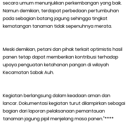
secara umum menunjukkan perkembangan yang baik.
Musyawarah LAM Ke-3 Tualang Sukses, Zulkifli Z (Nomor Urut 1)
Namun demikian, terdapat perbedaan pertumbuhan
pada sebagian batang jagung sehingga tingkat
Resmi Terpilih Pimpin Lembaga Adat
kematangan tanaman tidak sepenuhnya merata.
Thursday, 6 August
Meski demikian, petani dan pihak terkait optimistis hasil
panen tetap dapat memberikan kontribusi terhadap
upaya penguatan ketahanan pangan di wilayah
Kecamatan Sabak Auh.
Kegiatan berlangsung dalam keadaan aman dan
lancar. Dokumentasi kegiatan turut dilampirkan sebagai
bagian dari laporan pelaksanaan pemantauan
tanaman jagung pipil menjelang masa panen."****