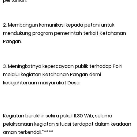
pertanian.
Empat ( 4 ) Orang Putra Terbaik Maju Bacalon Kades Baran
2. Membangun komunikasi kepada petani untuk
Melintang
mendukung program pemerintah terkait Ketahanan
Saturday, 8 August
Pangan.
3. Meningkatnya kepercayaan publik terhadap Polri
melalui kegiatan Ketahanan Pangan demi
kesejahteraan masyarakat Desa.
Kegiatan berakhir sekira pukul 11.30 Wib, selama
pelaksanaan kegiatan situasi terdapat dalam keadaan
aman terkendali."****