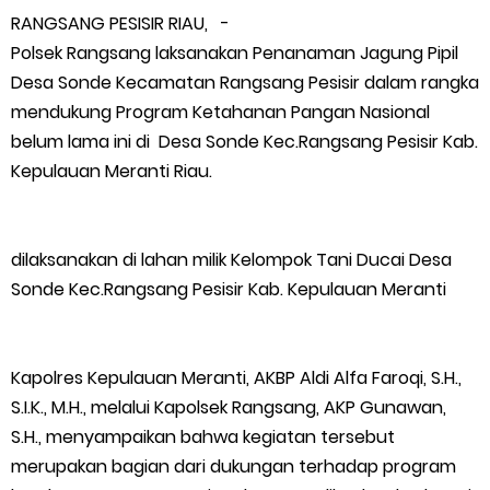
RANGSANG PESISIR RIAU, -
Wabup Meranti Serahkan Santunan BPJS Rp52 Juta,
Polsek Rangsang laksanakan Penanaman Jagung Pipil
Desa Sonde Kecamatan Rangsang Pesisir dalam rangka
Optimalisasi Pelaksanaan Program Jaminan Sosial
mendukung Program Ketahanan Pangan Nasional
belum lama ini di Desa Sonde Kec.Rangsang Pesisir Kab.
Ketenagakerjaan Diperkuat
Kepulauan Meranti Riau.
Usut Skandal Lahan Ulayat Desa Palas, Sekoci24.co Resmi
Layangkan Surat Konfirmasi ke PT Arara Abadi.
dilaksanakan di lahan milik Kelompok Tani Ducai Desa
Sonde Kec.Rangsang Pesisir Kab. Kepulauan Meranti
Meranti 2026, 30 Putra-Putri Terbaik Disiapkan Kibarkan Merah
Putih
Kapolres Kepulauan Meranti, AKBP Aldi Alfa Faroqi, S.H.,
S.I.K., M.H., melalui Kapolsek Rangsang, AKP Gunawan,
Pulihkan Konektivitas Pascabencana, HKI Rampungkan
S.H., menyampaikan bahwa kegiatan tersebut
Penanganan Jalur Lembah Anai dan Malalak
merupakan bagian dari dukungan terhadap program