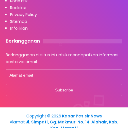
Kode Etik
Redaksi
Privacy Policy
Sitemap
Info iklan
Berlangganan
Berlangganan di situs ini untuk mendapatkan informasi
berita via email.
Copyright ©
2026
Kabar Pesisir News
Alamat
Jl. Simpati, Gg. Makmur, No. 14, Alahair, Kab.