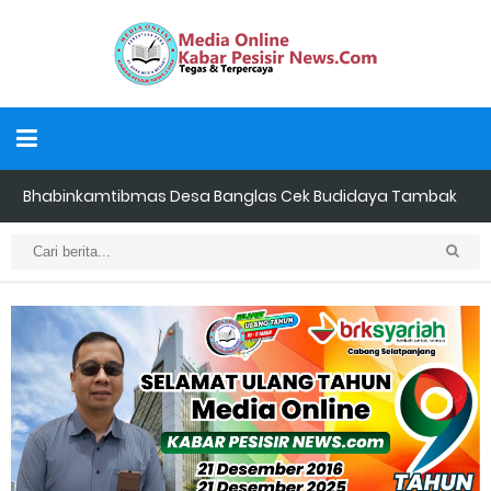
Bhabinkamtibmas Desa Banglas Cek Budidaya Tambak
Udang Warga, Diperkirakan 60.000 Ekor
Tiga Orang Putra Terbaik Desa Alah air Maju Bacalon Kades
Alah air Kecamatan Tebing tinggi Berjalan lancar
LAMR Kepulauan Meranti dan Bawaslu Bakal Laksanakan Kerja
Sama Menyambut Pemilu 2029