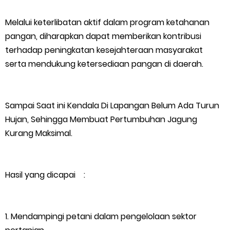
Masyarakat Desa Se- Kecamatan Merbau Datangi PLTG
Melalui keterlibatan aktif dalam program ketahanan
Melibur
pangan, diharapkan dapat memberikan kontribusi
terhadap peningkatan kesejahteraan masyarakat
Bupati Asmar Perkuat Sinergi dengan Danposal Selatpanjang,
serta mendukung ketersediaan pangan di daerah.
Bahas Stabilitas Wilayah dan Pembangunan Meranti
44 Tim Berlaga di Banglas Barat Cup II, Pemkab Meranti
Sampai Saat ini Kendala Di Lapangan Belum Ada Turun
Hujan, Sehingga Membuat Pertumbuhan Jagung
Dorong Lahirnya Atlet Berprestasi
Kurang Maksimal.
HUT IBI Ke-75, Bupati Asmar: Bidan Garda Terdepan Wujudkan
Hasil yang dicapai :
Generasi Emas Indonesia 2045
Kepulauan Meranti Borong Tiga Prestasi di ADUJAK GenRe Riau
1. Mendampingi petani dalam pengelolaan sektor
2026, Duta Putra Raih Juara Pertama