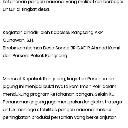
ketahanan pangan nasional yang melibatkan berbagai
Bupati Asmar Lepas 77 Kontingen Pramuka Meranti Ikuti
unsur di tingkat desa.
Jambore Nasional XII 2026 di Cibubur
Kegiatan dihadiri oleh Kapolsek Rangsang AKP
Polres Kepulauan Meranti Gelar Ekspedisi Merah Putih" Jalin
Gunawan, S.H.,
Sinergitas dengan Insan Pers, Komunitas dan Mahasiswa
Bhabinkamtibmas Desa Sonde BRIGADIR Ahmad Kamil
dan Personil Polsek Rangsang
PLN Selat Panjang Minta Maaf, Janji Datangkan Mesin Sewa
Atasi Pemadaman di Merbau.
Menurut Kapolsek Rangsang, kegiatan Penanaman
jagung ini menjadi bukti nyata komitmen Polri dalam
Warga Kecamatan Merbau dan Kecamatan Putri Puyu Tuntut
mendukung program ketahanan pangan. Selain itu,
Penanaman jagung juga merupakan langkah strategis
PLN: Hentikan Pemadaman dan Beri Kompensasi
untuk menjaga stabilitas pangan nasional melalui
FPMP.TB Bersama OPP Teluk Belitung, Dan Perwakilan
peningkatan produksi pertanian yang berkelanjutan.