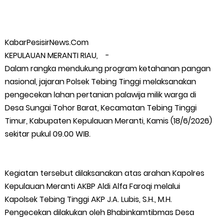
Polres Kepulauan Meranti Gelar Ekspedisi Merah Putih" Jalin
Sinergitas dengan Insan Pers, Komunitas dan Mahasiswa
KabarPesisirNews.Com
KEPULAUAN MERANTI RIAU, -
PLN Selat Panjang Minta Maaf, Janji Datangkan Mesin Sewa
Dalam rangka mendukung program ketahanan pangan
nasional, jajaran Polsek Tebing Tinggi melaksanakan
Atasi Pemadaman di Merbau.
pengecekan lahan pertanian palawija milik warga di
Desa Sungai Tohor Barat, Kecamatan Tebing Tinggi
Warga Kecamatan Merbau dan Kecamatan Putri Puyu Tuntut
Timur, Kabupaten Kepulauan Meranti, Kamis (18/6/2026)
sekitar pukul 09.00 WIB.
PLN: Hentikan Pemadaman dan Beri Kompensasi
FPMP.TB Bersama OPP Teluk Belitung, Dan Perwakilan
Kegiatan tersebut dilaksanakan atas arahan Kapolres
Masyarakat Desa Se- Kecamatan Merbau Datangi PLTG
Kepulauan Meranti AKBP Aldi Alfa Faroqi melalui
Kapolsek Tebing Tinggi AKP J.A. Lubis, S.H., M.H.
Melibur
Pengecekan dilakukan oleh Bhabinkamtibmas Desa