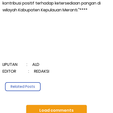
kontribusi positif terhadap ketersediaan pangan di
Mantan Wakil Ketua DPRD Riau Dukung Penuh Penerbitan Buku
wilayah Kabupaten Kepulauan Meranti."****
Sejarah Perjuangan Lahirnya Kabupaten Kepulauan
MerantiMERANTI –
Friday, 7 August
LIPUTAN : ALD
EDITOR : REDAKSI
Related Posts
Load comments