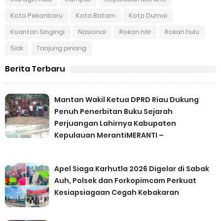
Kota Pekanbaru
Kota Batam
Kota Dumai
Kuantan Singingi
Nasional
Rokan hilir
Rokan hulu
Siak
Tanjung pinang
Berita Terbaru
Mantan Wakil Ketua DPRD Riau Dukung
Penuh Penerbitan Buku Sejarah
Perjuangan Lahirnya Kabupaten
Kepulauan MerantiMERANTI –
Apel Siaga Karhutla 2026 Digelar di Sabak
Auh, Polsek dan Forkopimcam Perkuat
Kesiapsiagaan Cegah Kebakaran