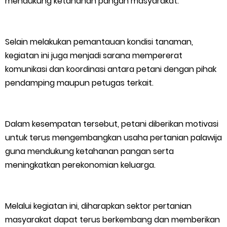
mendukung ketahanan pangan masyarakat.
Bidang Ekonomi, Pendidikan, dan Pariwisata
Bencana Terus Mengancam, Pembangunan Jalan Tol
Selain melakukan pemantauan kondisi tanaman,
Bukittinggi–Padang Panjang–Sicincin Sangat Mendesak
kegiatan ini juga menjadi sarana mempererat
komunikasi dan koordinasi antara petani dengan pihak
Green Policing Goes to School, Ketua Bhayangkari Cabang
pendamping maupun petugas terkait.
Kepulauan Meranti, Edukasi Anak TK Selamatkan Mangrove
Dalam kesempatan tersebut, petani diberikan motivasi
dan Gambut
untuk terus mengembangkan usaha pertanian palawija
Kapolres Kep. Meranti Besuk Tokoh Masyarakat H. Katan di
guna mendukung ketahanan pangan serta
meningkatkan perekonomian keluarga.
RSUD Selatpanjang
Polsek Sabak Auh Bersama UPTD Pertanian Siapkan Lahan
Melalui kegiatan ini, diharapkan sektor pertanian
masyarakat dapat terus berkembang dan memberikan
Jagung 1,5 Hektare, Dukung Ketahanan Pangan