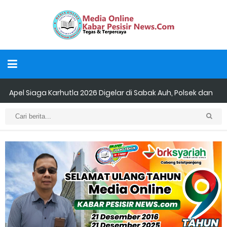
Apel Siaga Karhutla 2026 Digelar di Sabak Auh, Polsek dan
Forkopimcam Perkuat Kesiapsiagaan Cegah Kebakaran
Musyawarah LAM Ke-3 Tualang Sukses, Zulkifli Z (Nomor Urut 1)
Resmi Terpilih Pimpin Lembaga Adat
Kapolres Kepulauan Meranti Perkuat Sinergi Jelang Ekspedisi
Merah Putih Presisi Polda Riau.