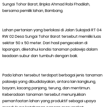
Sungai Tohor Barat, Bripka Ahmad Robi Fhadilah,
Bupati Asmar Perkuat Sinergi dengan Danposal Selatpanjang,
bersama pemilik lahan, Bambang.
Bahas Stabilitas Wilayah dan Pembangunan Meranti
44 Tim Berlaga di Banglas Barat Cup II, Pemkab Meranti
Lahan pertanian yang berlokasi di Jalan Sukajadi RT 04
RW 02 Desa Sungai Tohor Barat tersebut memiliki luas
Dorong Lahirnya Atlet Berprestasi
sekitar 50 x 50 meter. Dari hasil pengecekan di
lapangan, diketahui kondisi tanaman palawija dalam
HUT IBI Ke-75, Bupati Asmar: Bidan Garda Terdepan Wujudkan
keadaan subur dan tumbuh dengan baik.
Generasi Emas Indonesia 2045
Kepulauan Meranti Borong Tiga Prestasi di ADUJAK GenRe Riau
Pada lahan tersebut terdapat berbagai jenis tanaman
palawija yang dibudidayakan, antara lain kangkung,
2026, Duta Putra Raih Juara Pertama
bayam, kacang panjang, terung, dan mentimun.
Keberadaan tanaman tersebut menunjukkan
Bupati Asmar Buka Peluang Kolaborasi Meranti–Melaka di
pemanfaatan lahan yang produktif sebagai upaya