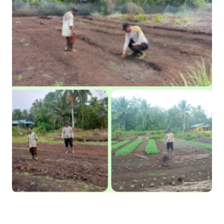
Optimalisasi Pelaksanaan Program Jaminan Sosial
Ketenagakerjaan Diperkuat
Usut Skandal Lahan Ulayat Desa Palas, Sekoci24.co Resmi
Layangkan Surat Konfirmasi ke PT Arara Abadi.
Meranti 2026, 30 Putra-Putri Terbaik Disiapkan Kibarkan Merah
Putih
Pulihkan Konektivitas Pascabencana, HKI Rampungkan
Penanganan Jalur Lembah Anai dan Malalak
Bupati Asmar Lepas 77 Kontingen Pramuka Meranti Ikuti
Jambore Nasional XII 2026 di Cibubur