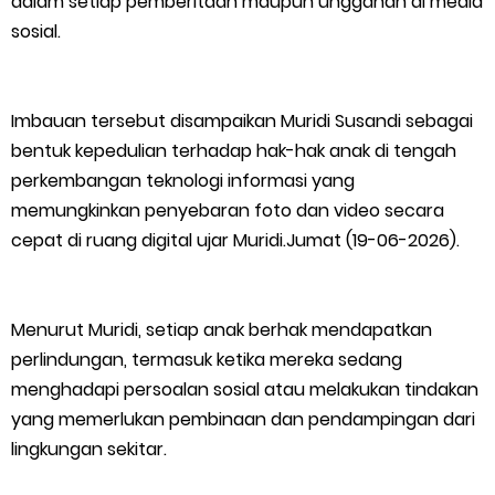
dalam setiap pemberitaan maupun unggahan di media
Warga Kecamatan Merbau dan Kecamatan Putri Puyu Tuntut
sosial.
PLN: Hentikan Pemadaman dan Beri Kompensasi
Imbauan tersebut disampaikan Muridi Susandi sebagai
FPMP.TB Bersama OPP Teluk Belitung, Dan Perwakilan
bentuk kepedulian terhadap hak-hak anak di tengah
perkembangan teknologi informasi yang
Masyarakat Desa Se- Kecamatan Merbau Datangi PLTG
memungkinkan penyebaran foto dan video secara
Melibur
cepat di ruang digital ujar Muridi.Jumat (19-06-2026).
Bupati Asmar Perkuat Sinergi dengan Danposal Selatpanjang,
Menurut Muridi, setiap anak berhak mendapatkan
Bahas Stabilitas Wilayah dan Pembangunan Meranti
perlindungan, termasuk ketika mereka sedang
menghadapi persoalan sosial atau melakukan tindakan
44 Tim Berlaga di Banglas Barat Cup II, Pemkab Meranti
yang memerlukan pembinaan dan pendampingan dari
Dorong Lahirnya Atlet Berprestasi
lingkungan sekitar.