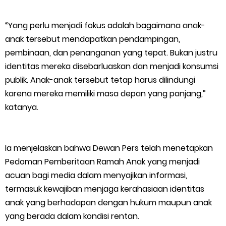
dan Gambut
“Yang perlu menjadi fokus adalah bagaimana anak-
anak tersebut mendapatkan pendampingan,
LAMR Kepulauan Meranti dan Bawaslu Bakal Laksanakan Kerja
pembinaan, dan penanganan yang tepat. Bukan justru
identitas mereka disebarluaskan dan menjadi konsumsi
Sama Menyambut Pemilu 2029
publik. Anak-anak tersebut tetap harus dilindungi
Saturday, 8 August
karena mereka memiliki masa depan yang panjang,”
katanya.
Ia menjelaskan bahwa Dewan Pers telah menetapkan
Pedoman Pemberitaan Ramah Anak yang menjadi
acuan bagi media dalam menyajikan informasi,
termasuk kewajiban menjaga kerahasiaan identitas
anak yang berhadapan dengan hukum maupun anak
yang berada dalam kondisi rentan.