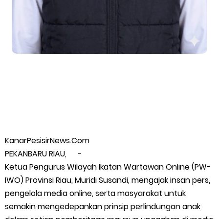
Putih
Pulihkan Konektivitas Pascabencana, HKI Rampungkan
Penanganan Jalur Lembah Anai dan Malalak
Bupati Asmar Lepas 77 Kontingen Pramuka Meranti Ikuti
Jambore Nasional XII 2026 di Cibubur
Polres Kepulauan Meranti Gelar Ekspedisi Merah Putih" Jalin
KanarPesisirNews.Com
PEKANBARU RIAU, -
Sinergitas dengan Insan Pers, Komunitas dan Mahasiswa
Ketua Pengurus Wilayah Ikatan Wartawan Online (PW-
IWO) Provinsi Riau, Muridi Susandi, mengajak insan pers,
PLN Selat Panjang Minta Maaf, Janji Datangkan Mesin Sewa
pengelola media online, serta masyarakat untuk
Atasi Pemadaman di Merbau.
semakin mengedepankan prinsip perlindungan anak