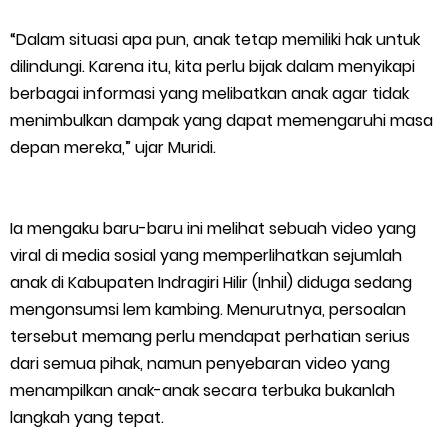
HUT IBI Ke-75, Bupati Asmar: Bidan Garda Terdepan Wujudkan
“Dalam situasi apa pun, anak tetap memiliki hak untuk
Generasi Emas Indonesia 2045
dilindungi. Karena itu, kita perlu bijak dalam menyikapi
berbagai informasi yang melibatkan anak agar tidak
Kepulauan Meranti Borong Tiga Prestasi di ADUJAK GenRe Riau
menimbulkan dampak yang dapat memengaruhi masa
depan mereka,” ujar Muridi.
2026, Duta Putra Raih Juara Pertama
Bupati Asmar Buka Peluang Kolaborasi Meranti–Melaka di
Ia mengaku baru-baru ini melihat sebuah video yang
Bidang Ekonomi, Pendidikan, dan Pariwisata
viral di media sosial yang memperlihatkan sejumlah
anak di Kabupaten Indragiri Hilir (Inhil) diduga sedang
Bencana Terus Mengancam, Pembangunan Jalan Tol
mengonsumsi lem kambing. Menurutnya, persoalan
tersebut memang perlu mendapat perhatian serius
Bukittinggi–Padang Panjang–Sicincin Sangat Mendesak
dari semua pihak, namun penyebaran video yang
Green Policing Goes to School, Ketua Bhayangkari Cabang
menampilkan anak-anak secara terbuka bukanlah
langkah yang tepat.
Kepulauan Meranti, Edukasi Anak TK Selamatkan Mangrove