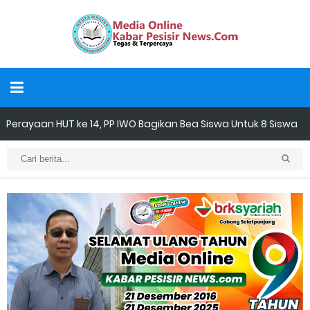
Perayaan HUT ke 14, PP IWO Bagikan Bea Siswa Untuk 8 Siswa
SD Muhammadiyah 16 Jaksel
Mantan Wakil Ketua DPRD Riau Dukung Penuh Penerbitan Buku
Sejarah Perjuangan Lahirnya Kabupaten Kepulauan
MerantiMERANTI –
Apel Siaga Karhutla 2026 Digelar di Sabak Auh, Polsek dan