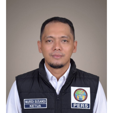
Timah Rakyat: Jangan Hanya di Laut yang Beroperasi,
Tambang Timah di Darat Juga Butuh Hidup
Saat Duka Menyelimuti Korban Serangan Monyet, YBM PLN UP3
Rengat Bersama PW IWO Riau Ulurkan Tangan Kemanusiaan
Wabup Meranti Serahkan Santunan BPJS Rp52 Juta,
Optimalisasi Pelaksanaan Program Jaminan Sosial
Ketenagakerjaan Diperkuat
Usut Skandal Lahan Ulayat Desa Palas, Sekoci24.co Resmi
Layangkan Surat Konfirmasi ke PT Arara Abadi.
Meranti 2026, 30 Putra-Putri Terbaik Disiapkan Kibarkan Merah