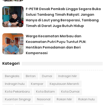
F-PETIR Desak Pemkab Lingga Segera Buka
Solusi Tambang Timah Rakyat: Jangan
Hanya di Laut yang Beroperasi, Tambang
Timah di Darat Juga Butuh Hidup
Warga Kecamatan Merbau dan
Kecamatan Putri Puyu Tuntut PLN:
Hentikan Pemadaman dan Beri
Kompensasi
Kategori
Bengkalis
Bintan
Dumai
Indragiri hilir
Indragiri hulu
Kampar
Kepulauan Meranti
Kota Pekanbaru
Kota Batam
Kota Dumai
Kuantan Singingi
Nasional
Rokan hilir
Rokan hulu