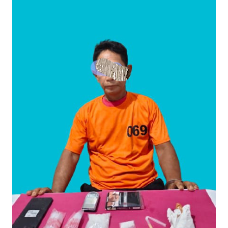
Timah Rakyat: Jangan Hanya di Laut yang Beroperasi,
Tambang Timah di Darat Juga Butuh Hidup
Saat Duka Menyelimuti Korban Serangan Monyet, YBM PLN UP3
Rengat Bersama PW IWO Riau Ulurkan Tangan Kemanusiaan
Wabup Meranti Serahkan Santunan BPJS Rp52 Juta,
Optimalisasi Pelaksanaan Program Jaminan Sosial
Ketenagakerjaan Diperkuat
Usut Skandal Lahan Ulayat Desa Palas, Sekoci24.co Resmi
Layangkan Surat Konfirmasi ke PT Arara Abadi.
Meranti 2026, 30 Putra-Putri Terbaik Disiapkan Kibarkan Merah