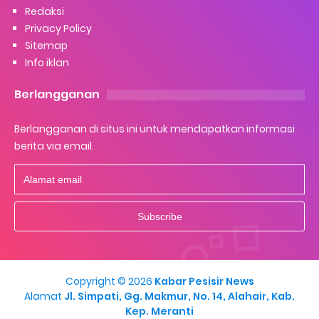
Redaksi
Privacy Policy
Sitemap
Info iklan
Berlangganan
Berlangganan di situs ini untuk mendapatkan informasi
berita via email.
Copyright ©
2026
Kabar Pesisir News
Alamat
Jl. Simpati, Gg. Makmur, No. 14, Alahair, Kab.
Kep. Meranti