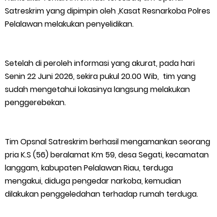
Warga Kecamatan Merbau dan Kecamatan Putri Puyu Tuntut
Satreskrim yang dipimpin oleh ,Kasat Resnarkoba Polres
Pelalawan melakukan penyelidikan.
PLN: Hentikan Pemadaman dan Beri Kompensasi
FPMP.TB Bersama OPP Teluk Belitung, Dan Perwakilan
Setelah di peroleh informasi yang akurat, pada hari
Senin 22 Juni 2026, sekira pukul 20.00 Wib, tim yang
Masyarakat Desa Se- Kecamatan Merbau Datangi PLTG
sudah mengetahui lokasinya langsung melakukan
penggerebekan.
Melibur
Bupati Asmar Perkuat Sinergi dengan Danposal Selatpanjang,
Tim Opsnal Satreskrim berhasil mengamankan seorang
Bahas Stabilitas Wilayah dan Pembangunan Meranti
pria K.S (56) beralamat Km 59, desa Segati, kecamatan
langgam, kabupaten Pelalawan Riau, terduga
44 Tim Berlaga di Banglas Barat Cup II, Pemkab Meranti
mengakui, diduga pengedar narkoba, kemudian
dilakukan penggeledahan terhadap rumah terduga.
Dorong Lahirnya Atlet Berprestasi