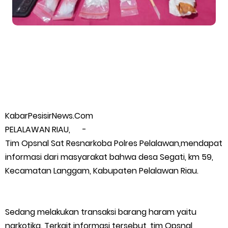
Putih
Pulihkan Konektivitas Pascabencana, HKI Rampungkan
Penanganan Jalur Lembah Anai dan Malalak
Bupati Asmar Lepas 77 Kontingen Pramuka Meranti Ikuti
KabarPesisirNews.Com
Jambore Nasional XII 2026 di Cibubur
PELALAWAN RIAU, -
Polres Kepulauan Meranti Gelar Ekspedisi Merah Putih" Jalin
Tim Opsnal Sat Resnarkoba Polres Pelalawan,mendapat
informasi dari masyarakat bahwa desa Segati, km 59,
Sinergitas dengan Insan Pers, Komunitas dan Mahasiswa
Kecamatan Langgam, Kabupaten Pelalawan Riau.
PLN Selat Panjang Minta Maaf, Janji Datangkan Mesin Sewa
Sedang melakukan transaksi barang haram yaitu
Atasi Pemadaman di Merbau.
narkotika. Terkait informasi tersebut, tim Opsnal