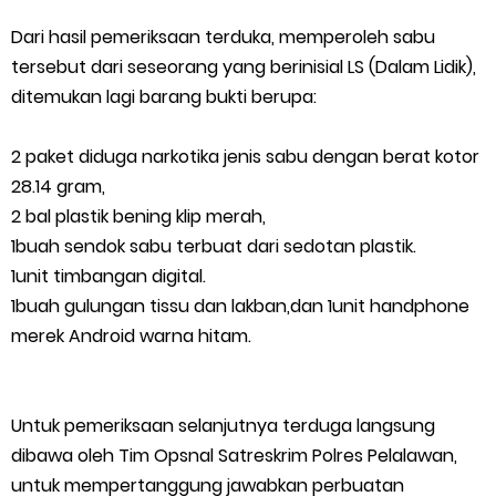
HUT IBI Ke-75, Bupati Asmar: Bidan Garda Terdepan Wujudkan
Dari hasil pemeriksaan terduka, memperoleh sabu
Generasi Emas Indonesia 2045
tersebut dari seseorang yang berinisial LS (Dalam Lidik),
ditemukan lagi barang bukti berupa:
Kepulauan Meranti Borong Tiga Prestasi di ADUJAK GenRe Riau
2 paket diduga narkotika jenis sabu dengan berat kotor
2026, Duta Putra Raih Juara Pertama
28.14 gram,
2 bal plastik bening klip merah,
Bupati Asmar Buka Peluang Kolaborasi Meranti–Melaka di
1buah sendok sabu terbuat dari sedotan plastik.
Bidang Ekonomi, Pendidikan, dan Pariwisata
1unit timbangan digital.
1buah gulungan tissu dan lakban,dan 1unit handphone
Bencana Terus Mengancam, Pembangunan Jalan Tol
merek Android warna hitam.
Bukittinggi–Padang Panjang–Sicincin Sangat Mendesak
Untuk pemeriksaan selanjutnya terduga langsung
Green Policing Goes to School, Ketua Bhayangkari Cabang
dibawa oleh Tim Opsnal Satreskrim Polres Pelalawan,
Kepulauan Meranti, Edukasi Anak TK Selamatkan Mangrove
untuk mempertanggung jawabkan perbuatan