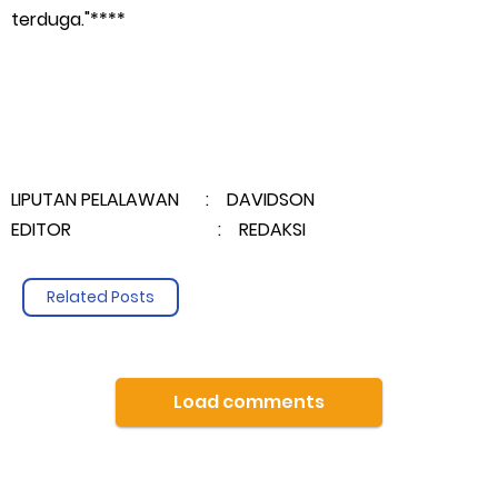
terduga."****
dan Gambut
LAMR Kepulauan Meranti dan Bawaslu Bakal Laksanakan Kerja
Sama Menyambut Pemilu 2029
LIPUTAN PELALAWAN : DAVIDSON
Saturday, 8 August
EDITOR : REDAKSI
Related Posts
Load comments