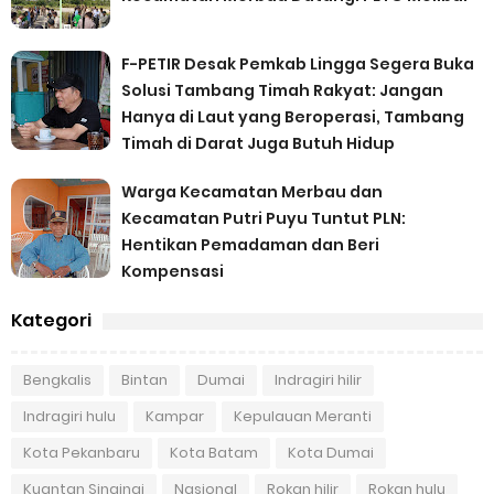
F-PETIR Desak Pemkab Lingga Segera Buka
Solusi Tambang Timah Rakyat: Jangan
Hanya di Laut yang Beroperasi, Tambang
Timah di Darat Juga Butuh Hidup
Warga Kecamatan Merbau dan
Kecamatan Putri Puyu Tuntut PLN:
Hentikan Pemadaman dan Beri
Kompensasi
Kategori
Bengkalis
Bintan
Dumai
Indragiri hilir
Indragiri hulu
Kampar
Kepulauan Meranti
Kota Pekanbaru
Kota Batam
Kota Dumai
Kuantan Singingi
Nasional
Rokan hilir
Rokan hulu