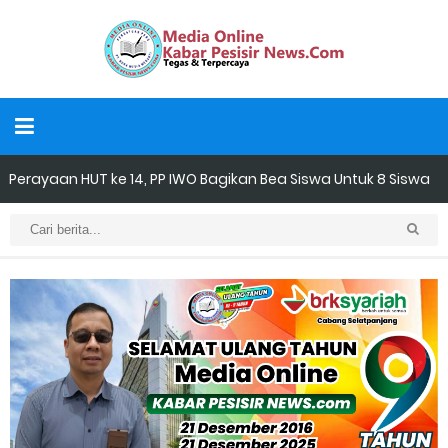
Perayaan HUT ke 14, PP IWO Bagikan Bea Siswa Untuk 8 Siswa
SD Muhammadiyah 16 Jaksel
Mantan Wakil Ketua DPRD Riau Dukung Penuh Penerbitan Buku
Sejarah Perjuangan Lahirnya Kabupaten Kepulauan
MerantiMERANTI –
Apel Siaga Karhutla 2026 Digelar di Sabak Auh, Polsek dan