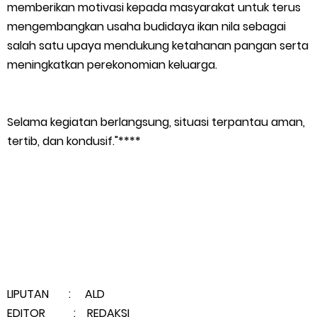
memberikan motivasi kepada masyarakat untuk terus
Empat ( 4 ) Orang Putra Terbaik Maju Bacalon Kades Baran
mengembangkan usaha budidaya ikan nila sebagai
salah satu upaya mendukung ketahanan pangan serta
Melintang
meningkatkan perekonomian keluarga.
Saturday, 8 August
Selama kegiatan berlangsung, situasi terpantau aman,
tertib, dan kondusif."****
LIPUTAN : ALD
EDITOR : REDAKSI