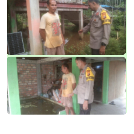
Kapolres Kepulauan Meranti Perkuat Sinergi Jelang Ekspedisi
Merah Putih Presisi Polda Riau.
Teluk Belitung Bagaikan Kota Mati Disaat Listrik Diberlakukan
Pemadaman Secara Bergilir, Mesin 600 kW Diharapkan Jadi
Solusi.
F-PETIR Desak Pemkab Lingga Segera Buka Solusi Tambang
Timah Rakyat: Jangan Hanya di Laut yang Beroperasi,
Tambang Timah di Darat Juga Butuh Hidup
Saat Duka Menyelimuti Korban Serangan Monyet, YBM PLN UP3
Rengat Bersama PW IWO Riau Ulurkan Tangan Kemanusiaan