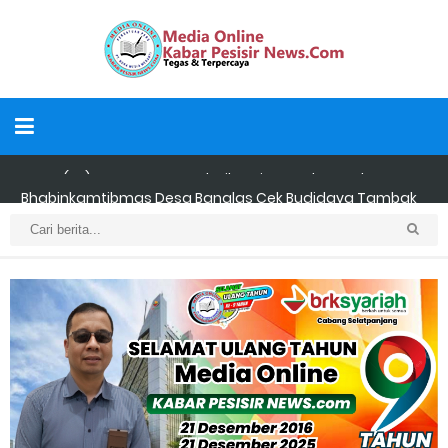
Bhabinkamtibmas Desa Banglas Cek Budidaya Tambak
Udang Warga, Diperkirakan 60.000 Ekor
Tiga Orang Putra Terbaik Desa Alah air Maju Bacalon Kades
Alah air Kecamatan Tebing tinggi Berjalan lancar
LAMR Kepulauan Meranti dan Bawaslu Bakal Laksanakan Kerja
Sama Menyambut Pemilu 2029