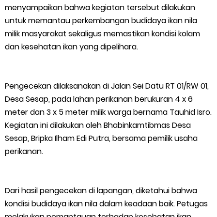
menyampaikan bahwa kegiatan tersebut dilakukan
Bupati Asmar Lepas 77 Kontingen Pramuka Meranti Ikuti
untuk memantau perkembangan budidaya ikan nila
Jambore Nasional XII 2026 di Cibubur
milik masyarakat sekaligus memastikan kondisi kolam
dan kesehatan ikan yang dipelihara.
Polres Kepulauan Meranti Gelar Ekspedisi Merah Putih" Jalin
Sinergitas dengan Insan Pers, Komunitas dan Mahasiswa
Pengecekan dilaksanakan di Jalan Sei Datu RT 01/RW 01,
Desa Sesap, pada lahan perikanan berukuran 4 x 6
PLN Selat Panjang Minta Maaf, Janji Datangkan Mesin Sewa
meter dan 3 x 5 meter milik warga bernama Tauhid Isro.
Kegiatan ini dilakukan oleh Bhabinkamtibmas Desa
Atasi Pemadaman di Merbau.
Sesap, Bripka Ilham Edi Putra, bersama pemilik usaha
Warga Kecamatan Merbau dan Kecamatan Putri Puyu Tuntut
perikanan.
PLN: Hentikan Pemadaman dan Beri Kompensasi
Dari hasil pengecekan di lapangan, diketahui bahwa
FPMP.TB Bersama OPP Teluk Belitung, Dan Perwakilan
kondisi budidaya ikan nila dalam keadaan baik. Petugas
melakukan pemantauan terhadap kesehatan ikan,