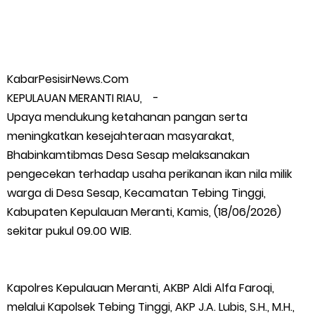
Wabup Meranti Serahkan Santunan BPJS Rp52 Juta,
Optimalisasi Pelaksanaan Program Jaminan Sosial
KabarPesisirNews.Com
Ketenagakerjaan Diperkuat
KEPULAUAN MERANTI RIAU, -
Upaya mendukung ketahanan pangan serta
Usut Skandal Lahan Ulayat Desa Palas, Sekoci24.co Resmi
meningkatkan kesejahteraan masyarakat,
Bhabinkamtibmas Desa Sesap melaksanakan
Layangkan Surat Konfirmasi ke PT Arara Abadi.
pengecekan terhadap usaha perikanan ikan nila milik
warga di Desa Sesap, Kecamatan Tebing Tinggi,
Meranti 2026, 30 Putra-Putri Terbaik Disiapkan Kibarkan Merah
Kabupaten Kepulauan Meranti, Kamis, (18/06/2026)
Putih
sekitar pukul 09.00 WIB.
Pulihkan Konektivitas Pascabencana, HKI Rampungkan
Kapolres Kepulauan Meranti, AKBP Aldi Alfa Faroqi,
Penanganan Jalur Lembah Anai dan Malalak
melalui Kapolsek Tebing Tinggi, AKP J.A. Lubis, S.H., M.H.,