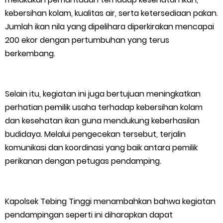
Masyarakat Desa Se- Kecamatan Merbau Datangi PLTG
kebersihan kolam, kualitas air, serta ketersediaan pakan.
Melibur
Jumlah ikan nila yang dipelihara diperkirakan mencapai
200 ekor dengan pertumbuhan yang terus
Bupati Asmar Perkuat Sinergi dengan Danposal Selatpanjang,
berkembang.
Bahas Stabilitas Wilayah dan Pembangunan Meranti
Selain itu, kegiatan ini juga bertujuan meningkatkan
44 Tim Berlaga di Banglas Barat Cup II, Pemkab Meranti
perhatian pemilik usaha terhadap kebersihan kolam
dan kesehatan ikan guna mendukung keberhasilan
Dorong Lahirnya Atlet Berprestasi
budidaya. Melalui pengecekan tersebut, terjalin
HUT IBI Ke-75, Bupati Asmar: Bidan Garda Terdepan Wujudkan
komunikasi dan koordinasi yang baik antara pemilik
perikanan dengan petugas pendamping.
Generasi Emas Indonesia 2045
Kepulauan Meranti Borong Tiga Prestasi di ADUJAK GenRe Riau
Kapolsek Tebing Tinggi menambahkan bahwa kegiatan
pendampingan seperti ini diharapkan dapat
2026, Duta Putra Raih Juara Pertama