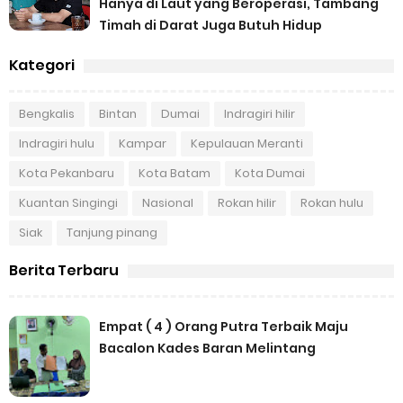
Hanya di Laut yang Beroperasi, Tambang
Timah di Darat Juga Butuh Hidup
Kategori
Bengkalis
Bintan
Dumai
Indragiri hilir
Indragiri hulu
Kampar
Kepulauan Meranti
Kota Pekanbaru
Kota Batam
Kota Dumai
Kuantan Singingi
Nasional
Rokan hilir
Rokan hulu
Siak
Tanjung pinang
Berita Terbaru
Empat ( 4 ) Orang Putra Terbaik Maju
Bacalon Kades Baran Melintang