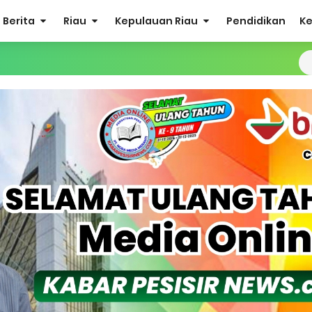
Berita
Riau
Kepulauan Riau
Pendidikan
K
at Listrik Diberlakukan Pemadaman Secara Bergilir, Mesin 600 kW
Buka Solusi Tambang Timah Rakyat: Jangan Hanya di Laut yang
gan Monyet, YBM PLN UP3 Rengat Bersama PW IWO Riau Ulurkan
S Rp52 Juta, Optimalisasi Pelaksanaan Program Jaminan Sosia
 Sekoci24.co Resmi Layangkan Surat Konfirmasi ke PT Arara Aba
isiapkan Kibarkan Merah Putih