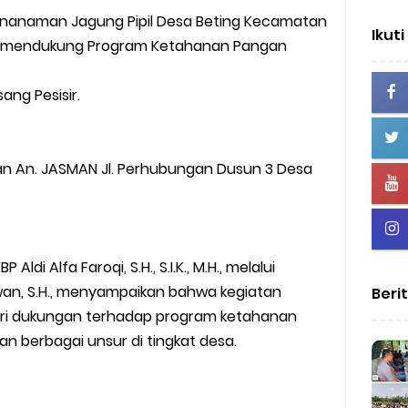
enanaman Jagung Pipil Desa Beting Kecamatan
Ikuti
ka mendukung Program Ketahanan Pangan
ang Pesisir.
ktan An. JASMAN Jl. Perhubungan Dusun 3 Desa
ldi Alfa Faroqi, S.H., S.I.K., M.H., melalui
an, S.H., menyampaikan bahwa kegiatan
Beri
ri dukungan terhadap program ketahanan
n berbagai unsur di tingkat desa.