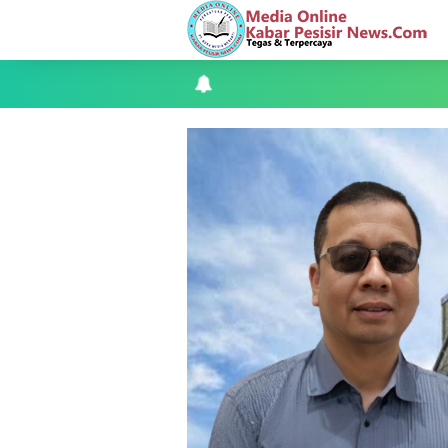
Teluk Belitung Bagaikan Kota Mati Disa
F-PETIR Desak Pemkab Lingga Segera 
Juga Butuh Hidup
Saat Duka Menyelimuti Korban Seran
Wabup Meranti Serahkan Santunan BPJ
Usut Skandal Lahan Ulayat Desa Palas,
Meranti 2026, 30 Putra-Putri Terbaik D