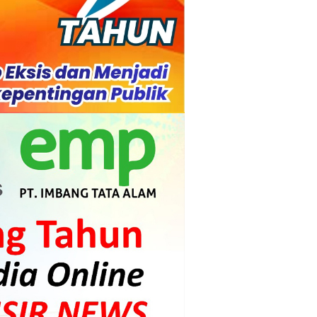
s dan Mahasiswa
mpensasi
i PLTG Melibur
gunan Meranti