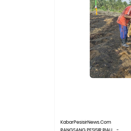
KabarPesisirNews.Com
RANGSANG PESISIR RIAU, -