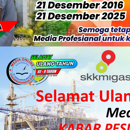
 HKI Rampungkan Penanganan Jalur Lembah Anai dan Malalak
ka Meranti Ikuti Jambore Nasional XII 2026 di Cibubur
isi Merah Putih" Jalin Sinergitas dengan Insan Pers, Komunita
 Datangkan Mesin Sewa Atasi Pemadaman di Merbau.
tan Putri Puyu Tuntut PLN: Hentikan Pemadaman dan Beri Ko
 Dan Perwakilan Masyarakat Desa Se- Kecamatan Merbau Datang
 Danposal Selatpanjang, Bahas Stabilitas Wilayah dan Pemban
, Pemkab Meranti Dorong Lahirnya Atlet Berprestasi
arda Terdepan Wujudkan Generasi Emas Indonesia 2045