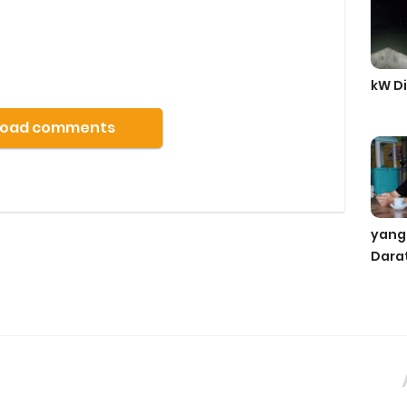
kW Di
Load comments
yang
Dara