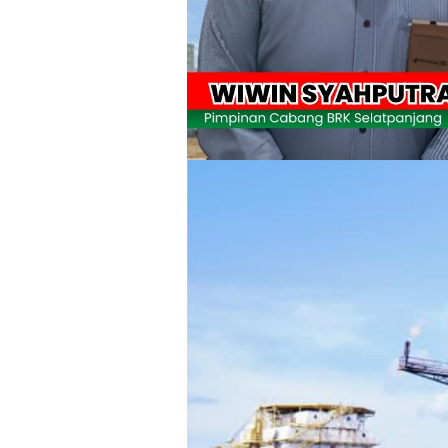
Pulihkan Konektivitas Pascabencana,
Bupati Asmar Lepas 77 Kontingen Pramu
Polres Kepulauan Meranti Gelar Eksped
PLN Selat Panjang Minta Maaf, Janji
Warga Kecamatan Merbau dan Kecama
FPMP.TB Bersama OPP Teluk Belitung,
Bupati Asmar Perkuat Sinergi dengan
44 Tim Berlaga di Banglas Barat Cup II
HUT IBI Ke-75, Bupati Asmar: Bidan G