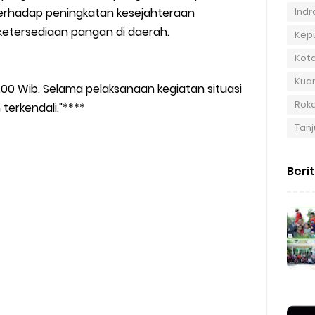
Indra
terhadap peningkatan kesejahteraan
etersediaan pangan di daerah.
Kep
Kot
Kuan
11.00 Wib. Selama pelaksanaan kegiatan situasi
Roka
erkendali."****
Tanj
Beri