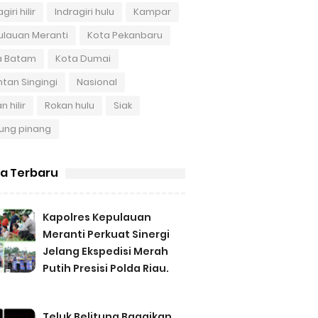
giri hilir
Indragiri hulu
Kampar
ulauan Meranti
Kota Pekanbaru
a Batam
Kota Dumai
tan Singingi
Nasional
n hilir
Rokan hulu
Siak
ung pinang
ta Terbaru
Kapolres Kepulauan
Meranti Perkuat Sinergi
Jelang Ekspedisi Merah
Putih Presisi Polda Riau.
Teluk Belitung Bagaikan