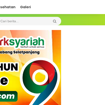
esehatan
Galeri
 Diharapkan Jadi Solusi.
 Beroperasi, Tambang Timah di Darat
 Tangan Kemanusiaan
l Ketenagakerjaan Diperkuat
di.