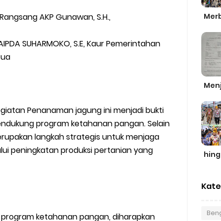
Merb
k Rangsang AKP Gunawan, S.H.,
AIPDA SUHARMOKO, S.E, Kaur Pemerintahan
etua
Men
giatan Penanaman jagung ini menjadi bukti
endukung program ketahanan pangan. Selain
rupakan langkah strategis untuk menjaga
alui peningkatan produksi pertanian yang
hin
Kate
Beng
lam program ketahanan pangan, diharapkan